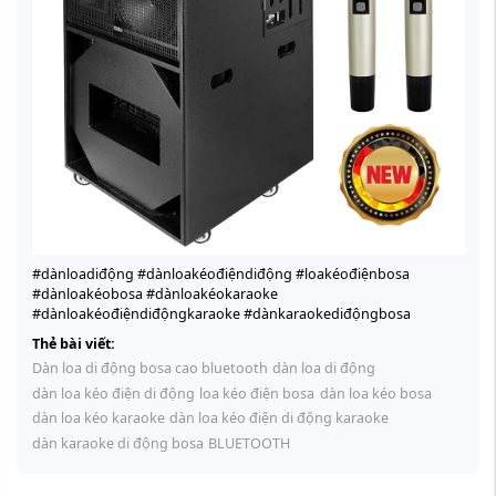
#dànloadiđộng #dànloakéođiệndiđộng #loakéođiệnbosa
#dànloakéobosa #dànloakéokaraoke
#dànloakéođiệndiđộngkaraoke #dànkaraokediđộngbosa
Thẻ bài viết:
Dàn loa di động bosa cao bluetooth
dàn loa di động
dàn loa kéo điện di động
loa kéo điện bosa
dàn loa kéo bosa
dàn loa kéo karaoke
dàn loa kéo điện di động karaoke
dàn karaoke di động bosa
BLUETOOTH