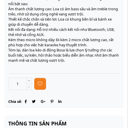
nổi bật sau:
Âm thanh chất lượng cao: Loa có âm bass sâu và âm treble trong
trẻo, nhờ sử dụng công nghệ vang vượt trội.
Thiết kế chắc chắn và tiện lợi: Loa có khung bền bỉ và bánh xe
giúp di chuyển dễ dàng.
Kết nối đa dạng: Hỗ trợ nhiều cách kết nối như Bluetooth, USB,
thẻ nhớ và cổng AUX.
Kèm theo micro không dây: Đi kèm 2 micro chất lượng cao, rất
phù hợp cho việc hát karaoke hay thuyết trình.
Tóm lại, dàn loa kéo di động Bosa là lựa chọn lý tưởng cho các
buổi tiệc, sự kiện, hội thảo hoặc biểu diễn âm nhạc nhờ âm thanh
mạnh mẽ và chất lượng vượt trội.
Chia sẻ:
THÔNG TIN SẢN PHẨM