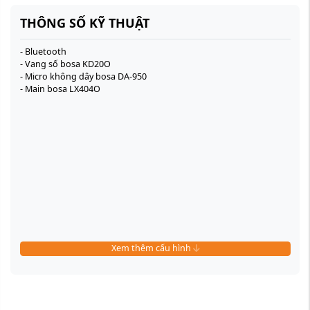
THÔNG SỐ KỸ THUẬT
- Bluetooth
- Vang số bosa KD20O
- Micro không dây bosa DA-950
- Main bosa LX404O
Xem thêm cấu hình