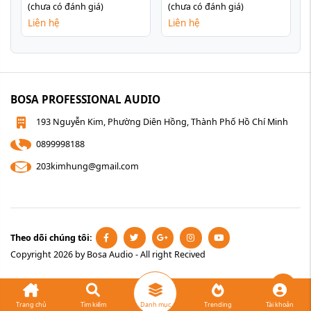
(chưa có đánh giá)
(chưa có đánh giá)
Liên hệ
Liên hệ
BOSA PROFESSIONAL AUDIO
193 Nguyễn Kim, Phường Diên Hồng, Thành Phố Hồ Chí Minh
0899998188
203kimhung@gmail.com
Theo dõi chúng tôi:
Copyright 2026 by Bosa Audio - All right Recived
Gọ
Trang chủ
Tìm kiếm
Danh mục
Trending
Tài khoản