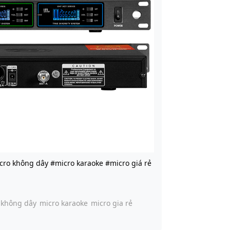
ro không dây #micro karaoke #micro giá rẻ
 không dây
micro karaoke
micro gia rẻ