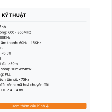
 KỸ THUẬT
kênh
óng: 600 - 860MHz
200KHz
 âm thanh: 60Hz - 15KHz
dB
: <0.5%
B
i đa: >50m
t sóng: 10mW/5mW
g: PLL
lệch tần số: <75Hz
đổi kênh: mã hoá chuyển đổi
 DC 2.4 ~ 4.8V
o âm): <0.5%
 cân bằng và 1 cổng trộn chuẩn 6.35mm
Xem thêm cấu hình
 AC 100~240V, DC 12-14V