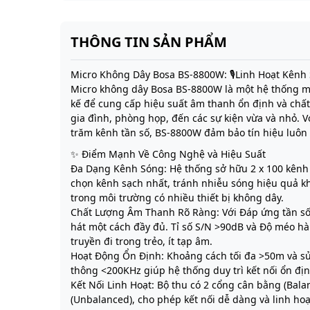
THÔNG TIN SẢN PHẨM
Micro Không Dây Bosa BS-8800W: 🎙️Linh Hoạt Kên
Micro không dây Bosa BS-8800W là một hệ thống mi
kế để cung cấp hiệu suất âm thanh ổn định và chấ
gia đình, phòng họp, đến các sự kiện vừa và nhỏ. 
trăm kênh tần số, BS-8800W đảm bảo tín hiệu luôn
✨ Điểm Mạnh Về Công Nghệ và Hiệu Suất
Đa Dạng Kênh Sóng: Hệ thống sở hữu 2 x 100 kênh
chọn kênh sạch nhất, tránh nhiễu sóng hiệu quả k
trong môi trường có nhiều thiết bị không dây.
Chất Lượng Âm Thanh Rõ Ràng: Với Đáp ứng tần số 
hát một cách đầy đủ. Tỉ số S/N >90dB và Độ méo hà
truyền đi trong trẻo, ít tạp âm.
Hoạt Động Ổn Định: Khoảng cách tối đa >50m và s
thông <200KHz giúp hệ thống duy trì kết nối ổn đị
Kết Nối Linh Hoạt: Bộ thu có 2 cổng cân bằng (Bal
(Unbalanced), cho phép kết nối dễ dàng và linh hoạ