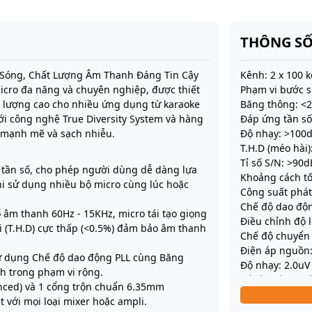
THÔNG SỐ
h Sóng, Chất Lượng Âm Thanh Đáng Tin Cậy
Kênh: 2 x 100 
cro đa năng và chuyên nghiệp, được thiết
Phạm vi bước s
t lượng cao cho nhiều ứng dụng từ karaoke
Băng thông: <
Với công nghệ True Diversity System và hàng
Đáp ứng tần số
 mạnh mẽ và sạch nhiễu.
Độ nhạy: >100
T.H.D (méo hài)
Tỉ số S/N: >90d
 tần số, cho phép người dùng dễ dàng lựa
Khoảng cách tố
hi sử dụng nhiều bộ micro cùng lúc hoặc
Công suất phá
Chế độ dao độn
âm thanh 60Hz - 15KHz, micro tái tạo giọng
Điều chỉnh độ 
i (T.H.D) cực thấp (<0.5%) đảm bảo âm thanh
Chế độ chuyển 
Điện áp nguồn:
ử dụng Chế độ dao động PLL cùng Băng
Độ nhạy: 2.0uV
nh trong phạm vi rộng.
Độ lệch âm (mé
anced) và 1 cổng trộn chuẩn 6.35mm
Đầu ra: 2 cổng
t với mọi loại mixer hoặc ampli.
Điện áp nguồn: