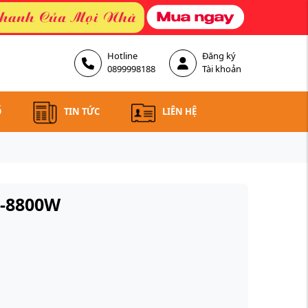
Hotline
Đăng ký
0899998188
Tài khoản
Ố
TIN TỨC
LIÊN HỆ
S-8800W