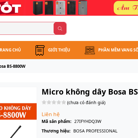
RANG CHỦ
GIỚI THIỆU
PHẦN MỀM VANG S
osa BS-8800W
Micro không dây Bosa B
(chưa có đánh giá)
Liên hệ
Mã sản phẩm:
27IFYHDQ3W
Thương hiệu:
BOSA PROFESSIONAL