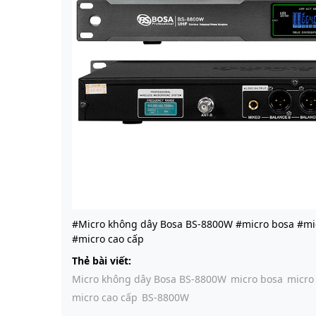
#Micro không dây Bosa BS-8800W #micro bosa #mic
#micro cao cấp
Thẻ bài viết:
Micro không dây Bosa BS-8800W
micro bosa
micro
micro cao cấp
BS-8800W