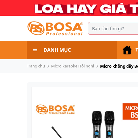
DANH MỤC
T
Trang chủ
Micro karaoke Hội nghị
Micro không dây B